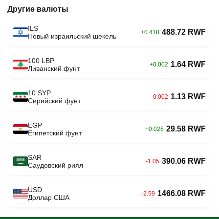
Другие валюты
ILS
488.72 RWF
+0.418
Новый израильский шекель
100 LBP
1.64 RWF
+0.002
Ливанский фунт
10 SYP
1.13 RWF
-0.002
Сирийский фунт
EGP
29.58 RWF
+0.026
Египетский фунт
SAR
390.06 RWF
-1.05
Саудовский риял
USD
1466.08 RWF
-2.59
Доллар США