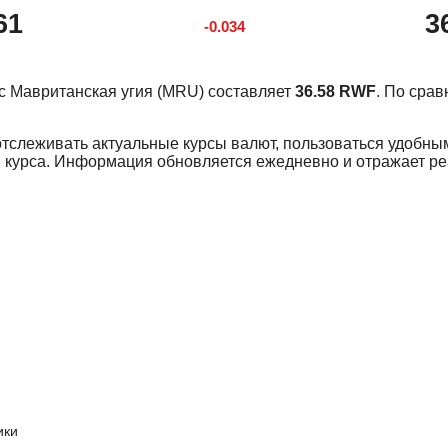
61
3
-0.034
урс Мавританская угия (MRU) составляет
36.58 RWF
. По сра
отслеживать актуальные курсы валют, пользоваться удобны
 курса. Информация обновляется ежедневно и отражает р
ики