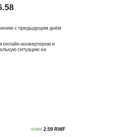
6.58
внению с предыдущим днём
м онлайн-конвертером и
еальную ситуацию на
2.59 RWF
+0.004