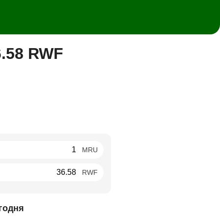
6.58 RWF
MRU
RWF
годня