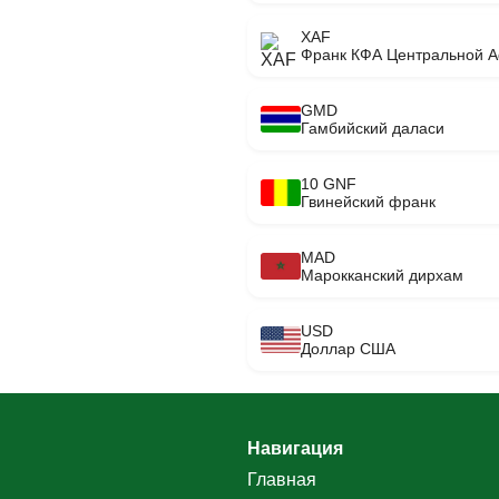
XAF
Франк КФА Центральной 
GMD
Гамбийский даласи
10 GNF
Гвинейский франк
MAD
Марокканский дирхам
USD
Доллар США
Навигация
Главная