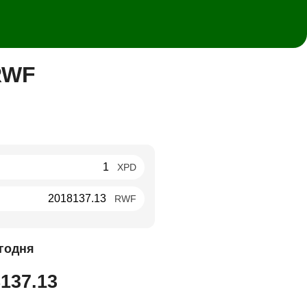
RWF
XPD
RWF
годня
137.13