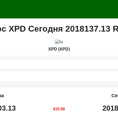
рс XPD Сегодня 2018137.13 
XPD (XPD)
ра
Се
03.13
2018
633.99