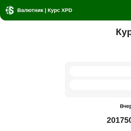
Валютник | Курс XPD
Ку
Вче
20175