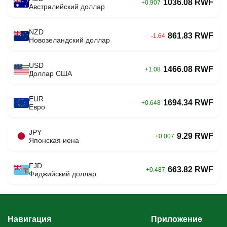
1036.08 RWF
+0.907
Австралийский доллар
NZD
861.83 RWF
-1.64
Новозеландский доллар
USD
1466.08 RWF
+1.08
Доллар США
EUR
1694.34 RWF
+0.648
Евро
JPY
9.29 RWF
+0.007
Японская иена
FJD
663.82 RWF
+0.487
Фиджийский доллар
Навигация
Приложение