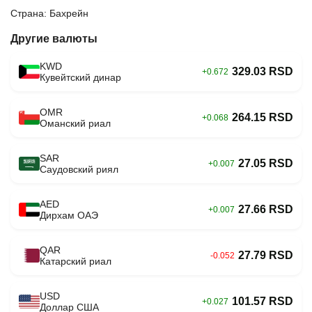
Страна: Бахрейн
Другие валюты
KWD
329.03 RSD
+0.672
Кувейтский динар
OMR
264.15 RSD
+0.068
Оманский риал
SAR
27.05 RSD
+0.007
Саудовский риял
AED
27.66 RSD
+0.007
Дирхам ОАЭ
QAR
27.79 RSD
-0.052
Катарский риал
USD
101.57 RSD
+0.027
Доллар США