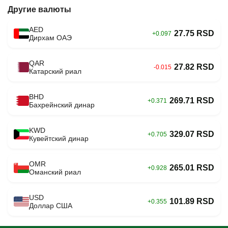
Другие валюты
AED
27.75 RSD
+0.097
Дирхам ОАЭ
QAR
27.82 RSD
-0.015
Катарский риал
BHD
269.71 RSD
+0.371
Бахрейнский динар
KWD
329.07 RSD
+0.705
Кувейтский динар
OMR
265.01 RSD
+0.928
Оманский риал
USD
101.89 RSD
+0.355
Доллар США