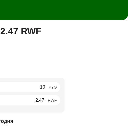
 2.47 RWF
PYG
RWF
годня