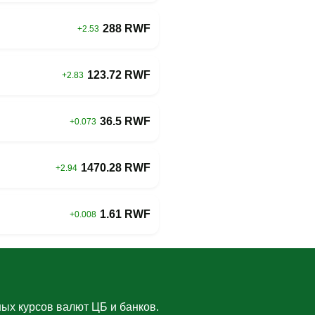
288 RWF
+2.53
123.72 RWF
+2.83
36.5 RWF
+0.073
1470.28 RWF
+2.94
1.61 RWF
+0.008
ых курсов валют ЦБ и банков.