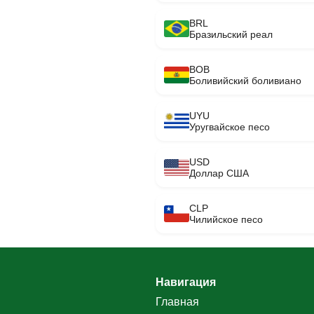
BRL
Бразильский реал
BOB
Боливийский боливиано
UYU
Уругвайское песо
USD
Доллар США
CLP
Чилийское песо
Навигация
Главная