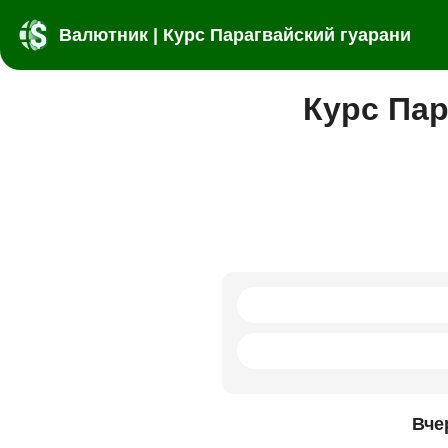
Валютник | Курс Парагвайский гуарани
Курс Пар
Вче