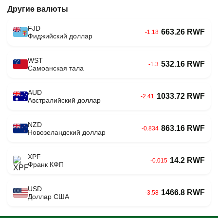
Другие валюты
FJD
663.26 RWF
-1.18
Фиджийский доллар
WST
532.16 RWF
-1.3
Самоанская тала
AUD
1033.72 RWF
-2.41
Австралийский доллар
NZD
863.16 RWF
-0.834
Новозеландский доллар
XPF
14.2 RWF
-0.015
Франк КФП
USD
1466.8 RWF
-3.58
Доллар США