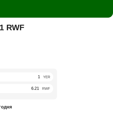
21 RWF
YER
RWF
годня