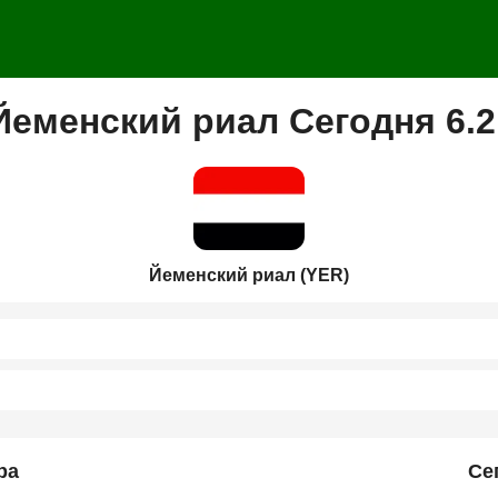
Йеменский риал Сегодня 6.
Йеменский риал (YER)
ра
Се