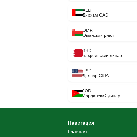
AED
Дирхам ОАЭ
OMR
Оманский риал
BHD
Бахрейнский динар
USD
Доллар США
JOD
Иорданский динар
Навигация
Главная