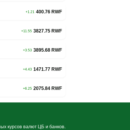
400.76 RWF
+1.21
3827.75 RWF
+11.55
3895.68 RWF
+3.53
1471.77 RWF
+4.43
2075.84 RWF
+6.25
ых курсов валют ЦБ и банков.